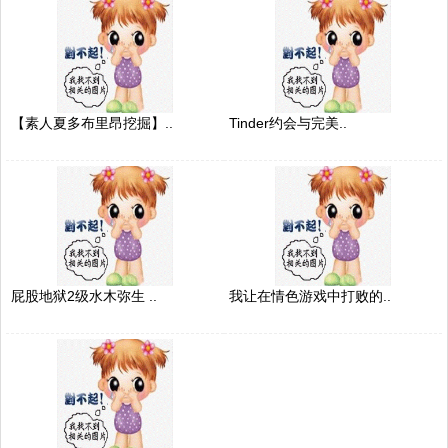
【素人夏多布里昂挖掘】..
Tinder约会与完美..
屁股地狱2级水木弥生 ..
我让在情色游戏中打败的..